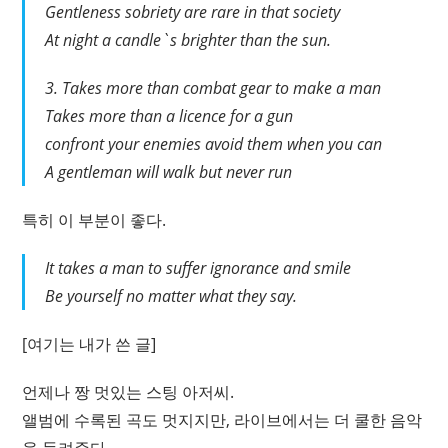
Gentleness sobriety are rare in that society
At night a candle`s brighter than the sun.
3. Takes more than combat gear to make a man
Takes more than a licence for a gun
confront your enemies avoid them when you can
A gentleman will walk but never run
특히 이 부분이 좋다.
It takes a man to suffer ignorance and smile
Be yourself no matter what they say.
[여기는 내가 쓴 글]
언제나 짱 멋있는 스팅 아저씨.
앨범에 수록된 곡도 멋지지만, 라이브에서는 더 쿨한 음악