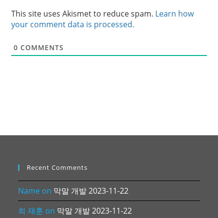
This site uses Akismet to reduce spam.
Learn how
your comment data is processed.
0
COMMENTS
Recent Comments
Name
on
막말 개발 2023-11-22
최 재훈
on
막말 개발 2023-11-22