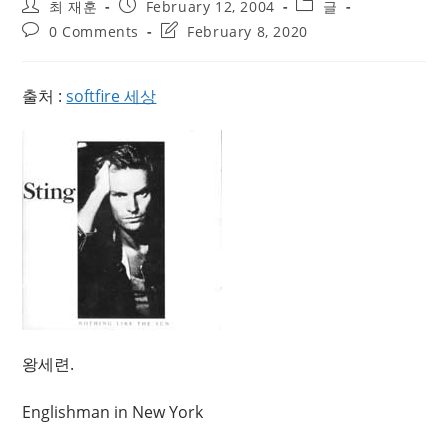
Post
Post
Post
최 재훈
February 12, 2004
글
author:
published:
category:
Post
Post
0 Comments
February 8, 2020
comments:
last
modified:
출처 :
softfire 세상
왕세련.
Englishman in New York