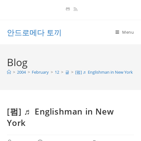
Skip
to
content
안드로메다 토끼
Menu
Blog
>
2004
>
February
>
12
>
글
>
[펌] ♬ Englishman in New York
[펌] ♬ Englishman in New
York