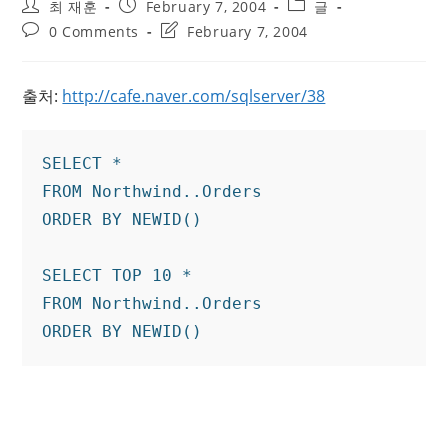
Post
Post
Post
최 재훈
February 7, 2004
글
author:
published:
category:
Post
Post
0 Comments
February 7, 2004
comments:
last
modified:
출처:
http://cafe.naver.com/sqlserver/38
SELECT *

FROM Northwind..Orders

ORDER BY NEWID()

SELECT TOP 10 *

FROM Northwind..Orders
