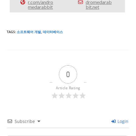
r.com/andro
dromedarab
medarabbit
bit.net
TAGS
:
소프트웨어 개발
,
데이터베이스
0
Article Rating
Subscribe
Login