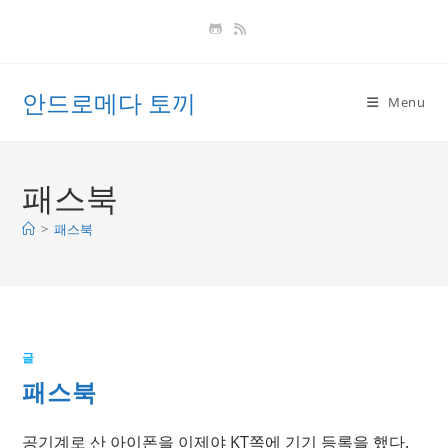
Skip
to
content
안드로메다 토끼
Menu
패스북
>
패스북
글
패스북
공기계로 산 아이폰을 이제야 KT쪽에 기기 등록을 했다.