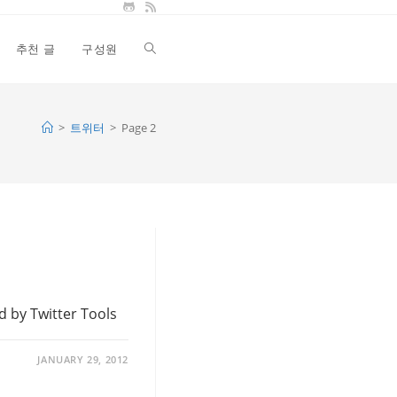
추천 글
구성원
Toggle
website
>
트위터
>
Page 2
search
 Twitter Tools
JANUARY 29, 2012