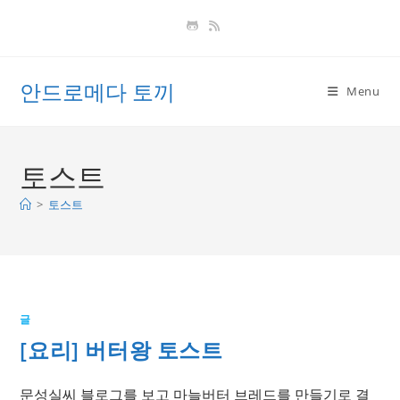
Skip
to
content
안드로메다 토끼
Menu
토스트
>
토스트
글
[요리] 버터왕 토스트
문성실씨 블로그를 보고 마늘버터 브레드를 만들기로 결