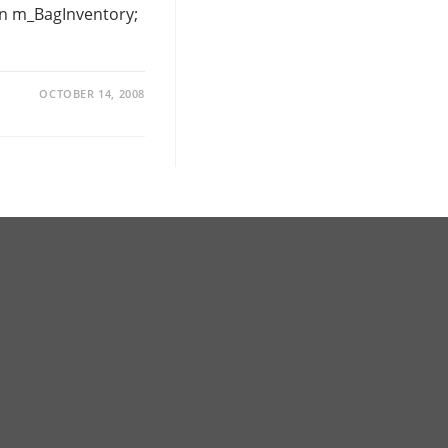
rn m_BagInventory;
OCTOBER 14, 2008