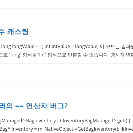
수 캐스팅
g longValue = 1; int intValue = longValue; 이 코드
적으로 'long' 형식을 'int' 형식으로 변환할 수 없습니다. 명시적
일러의 == 연산자 버그?
gManaged^ BagInventory { CInventoryBagManaged^ get() { 
yBag* inventory = m_NativeObject->GetBagInventory(); if(in