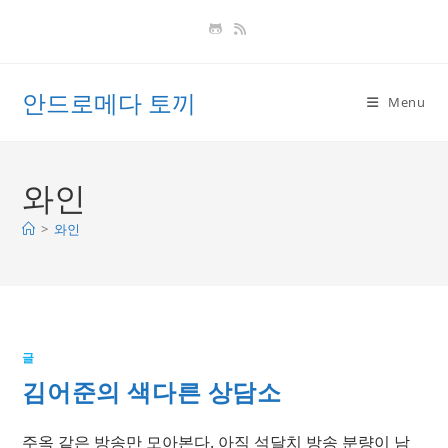
Skip
to
content
안드로메다 토끼
Menu
와인
>
와인
글
김어준의 색다른 상담소
주옥 같은 방송만 모아본다. 아직 석달치 방송 분량이 남