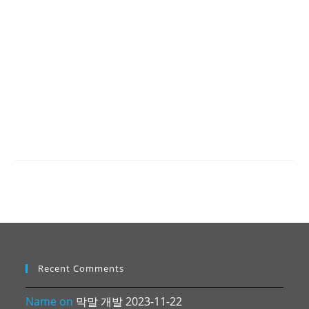
Recent Comments
Name
on
막말 개발 2023-11-22