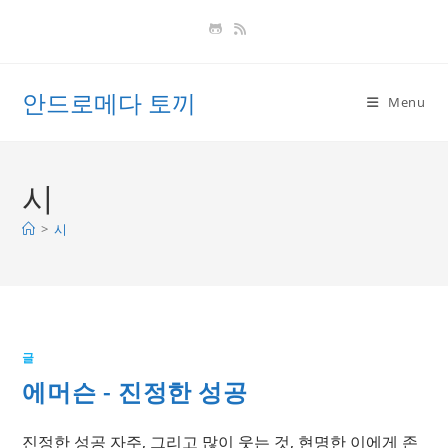
Skip
to
content
안드로메다 토끼
Menu
시
>
시
글
에머슨 - 진정한 성공
진정한 성공 자주, 그리고 많이 웃는 것, 현명한 이에게 존