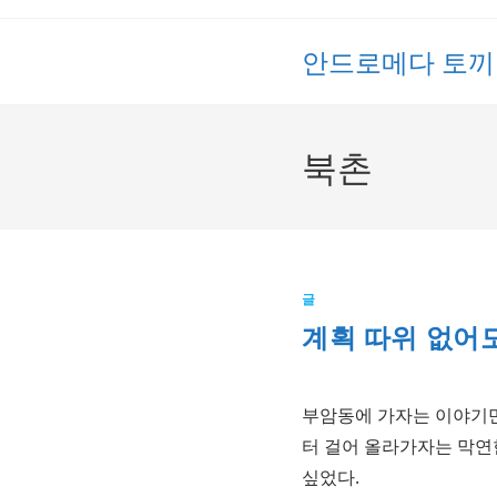
Skip
to
안드로메다 토끼
content
북촌
글
계획 따위 없어
부암동에 가자는 이야기만
터 걸어 올라가자는 막연한
싶었다.