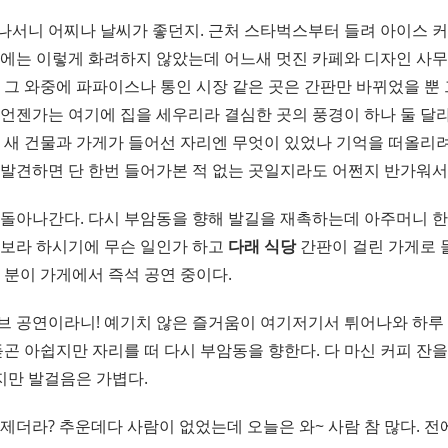
나서니 어찌나 날씨가 좋던지. 근처 스타벅스부터 들려 아이스 커
렵에는 이렇게 화려하지 않았는데 어느새 멋진 카페와 디자인 사무
 그 와중에 파파이스나 통인 시장 같은 곳은 간판만 바뀌었을 뿐 
 언젠가는 여기에 집을 세우리라 결심한 곳의 풍경이 하나 둘 달
. 새 건물과 가게가 들어선 자리엔 무엇이 있었나 기억을 떠올리
 발견하면 단 한번 들어가본 적 없는 곳일지라도 어쩐지 반가워서
 돌아나간다. 다시 부암동을 향해 발길을 재촉하는데 아주머니 한
 보라 하시기에 무슨 일인가 하고
다래 식당
간판이 걸린 가게로 들
 분이 가게에서 즉석 공연 중이다.
브 공연이라니! 예기치 않은 즐거움이 여기저기서 튀어나와 하루 
듣곤 아쉽지만 자리를 떠 다시 부암동을 향한다. 다 마신 커피 잔을
만 발걸음은 가볍다.
제더라? 추운데다 사람이 없었는데 오늘은 와~ 사람 참 많다. 전