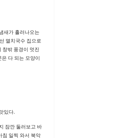
는 냄새가 흘러나오는
영선 멸치국수 집으로
여 창밖 풍경이 멋진
문은 다 되는 모양이
맛있다.
지 잠깐 둘러보고 바
아침 일찍 와서 북악