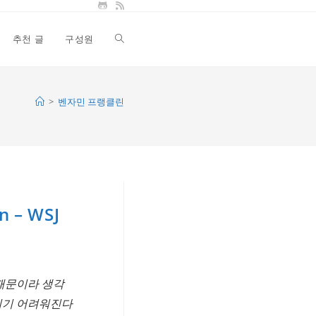
추천 글
구성원
Toggle
website
>
벤자민 프랭클린
search
 – WSJ
 때문이라 생각
즐기기 어려워진다