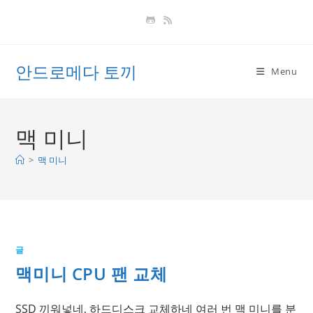
Skip
to
content
안드로메다 토끼
Menu
맥 미니
>
맥 미니
글
맥미니 CPU 팬 교체
SSD 끼워넣네, 하드디스크 교체하네 여러 번 맥 미니를 분