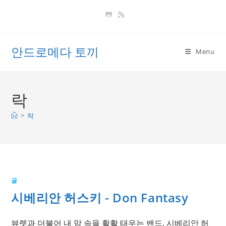
Skip
to
content
안드로메다 토끼
Menu
락
>
락
글
시베리안 허스키 - Don Fantasy
뷰렛과 더불어 내 맘 속을 활활 태우는 밴드, 시베리안 허