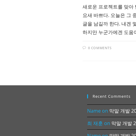
새로운 프로젝트를 맞아
요새 바쁘다. 오늘은 그
글을 남길까 한다. 내겐 
하지만 누군가에겐 도움이
0 COMMENTS
Recent Comments
Name
on
막말 개발 202
최 재훈
on
막말 개발 20
Name
on
막말 개발 202