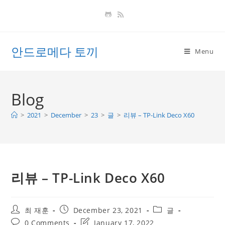
Skip
to
content
안드로메다 토끼
Menu
Blog
>
2021
>
December
>
23
>
글
>
리뷰 – TP-Link Deco X60
리뷰 – TP-Link Deco X60
Post
Post
Post
최 재훈
December 23, 2021
글
author:
published:
category:
Post
Post
0 Comments
January 17, 2022