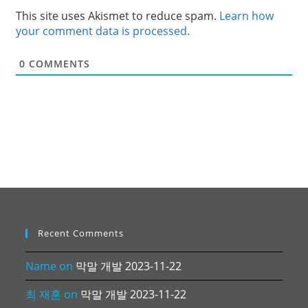
This site uses Akismet to reduce spam.
Learn how
your comment data is processed.
0
COMMENTS
Recent Comments
Name
on
막말 개발 2023-11-22
최 재훈
on
막말 개발 2023-11-22