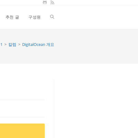
추천 글
구성원
Toggle
website
11
>
칼럼
>
DigitalOcean 개요
search