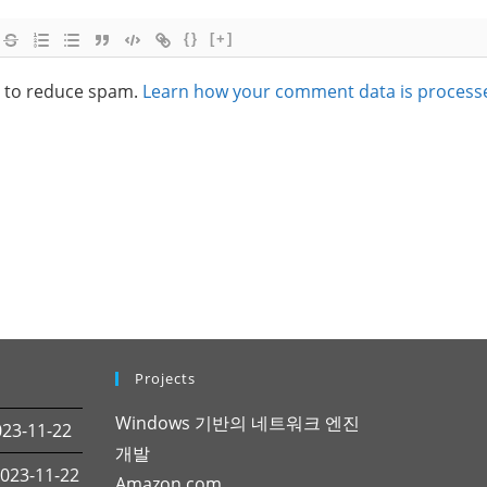
{}
[+]
t to reduce spam.
Learn how your comment data is process
Projects
Windows 기반의 네트워크 엔진
3-11-22
개발
23-11-22
Amazon.com