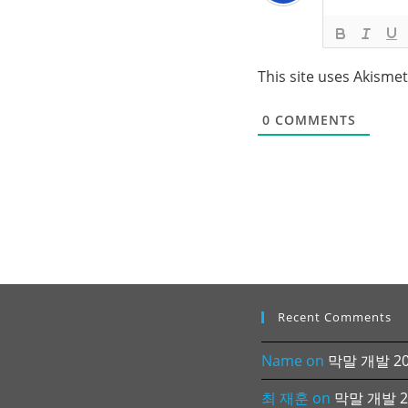
This site uses Akisme
0
COMMENTS
Recent Comments
Name
on
막말 개발 202
최 재훈
on
막말 개발 20