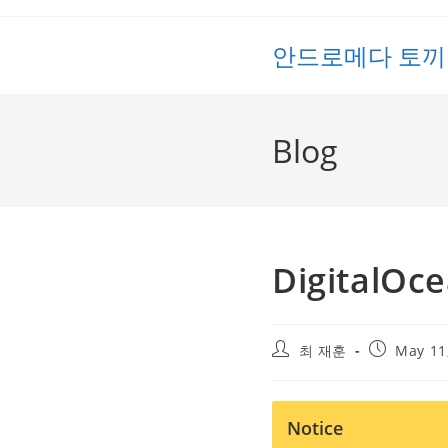
Skip
to
안드로메다 토끼
content
Blog
DigitalO
Post
Post
최 재훈
May 11
author:
published:
Notice