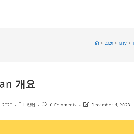
>
2020
>
May
>
cean 개요
Post
Post
Post
, 2020
칼럼
0 Comments
December 4, 2023
category:
comments:
last
modified: