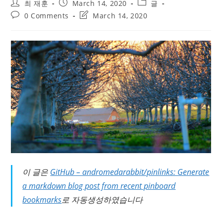
Post
Post
Post
최 재훈
March 14, 2020
글
author:
published:
category:
Post
Post
0 Comments
March 14, 2020
comments:
last
modified:
이 글은
GitHub – andromedarabbit/pinlinks: Generate
a markdown blog post from recent pinboard
bookmarks
로 자동생성하였습니다