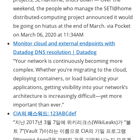
weekend, the people who manage the SETI@home
distributed-computing project announced it would
be going on hiatus at the end of March. via Pocket
on March 06, 2020 at 11:34AM
Monitor cloud and external endpoints with
Datadog DNS resolution | Datadog
“Your network is continuously becoming more
complex. Whether you’re migrating to the cloud,
deploying containers, or load balancing your
applications, getting visibility into your network’s
architecture is increasingly difficult—yet more
important than ever.”
CIA의 패스워드: 123ABCdef
“지난 2017년 3월 7일에 위키리크스(WikiLeaks)가 “볼
트 7”(Vault 7)이라는 이름으로 CIA의 기밀 프로그램
[Weeping Angel]을 까발린 것을 기억하시는지 모르겠