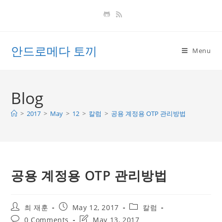
Skip
to
content
안드로메다 토끼
Menu
Blog
>
2017
>
May
>
12
>
칼럼
>
공용 계정용 OTP 관리방법
공용 계정용 OTP 관리방법
Post
Post
Post
최 재훈
May 12, 2017
칼럼
author:
published:
category:
Post
Post
0 Comments
May 13, 2017