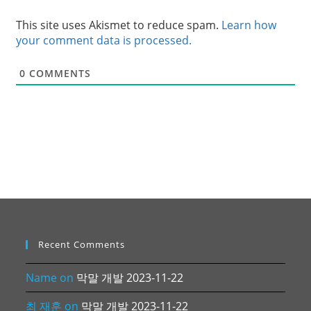
This site uses Akismet to reduce spam.
Learn how
your comment data is processed.
0
COMMENTS
Recent Comments
Name
on
막말 개발 2023-11-22
최 재훈
on
막말 개발 2023-11-22