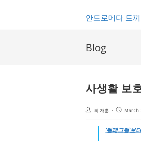
Skip
to
안드로메다 토끼
content
Blog
사생활 보
Post
Post
최 재훈
March 
author:
published:
‘텔레그램’보다