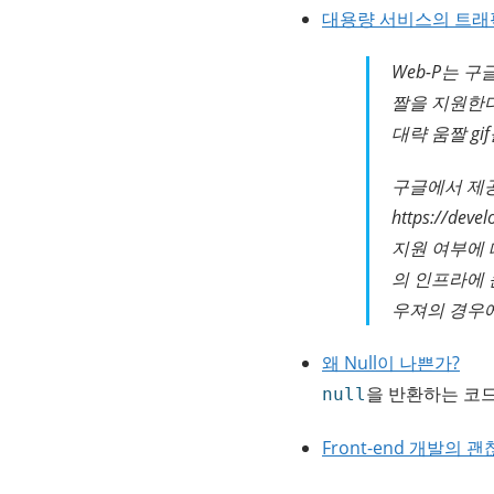
대용량 서비스의 트래픽
Web-P는 구
짤을 지원한다
대략 움짤 gi
구글에서 제
https://de
지원 여부에 
의 인프라에 
우져의 경우에는
왜 Null이 나쁜가?
을 반환하는 코드
null
Front-end 개발의 괜찮