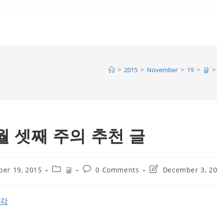
>
2015
>
November
>
19
>
글
>
1월 셋째 주의 추천 글
Post
Post
Post
er 19, 2015
글
0 Comments
December 3, 2
category:
comments:
last
modified:
생각