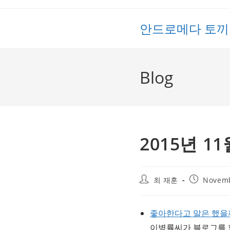
Skip
to
안드로메다 토끼
content
Blog
2015년 1
Post
Post
최 재훈
Novemb
author:
published:
좋아한다고 말은 했을
이병률씨가 블로그를 