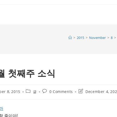
>
2015
>
November
>
8
>
1월 첫째주 소식
Post
Post
Post
er 8, 2015
글
0 Comments
December 4, 20
category:
comments:
last
modified:
까
할 줄이야!