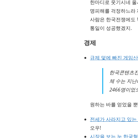
한마디로 웃기시네 올시
명피해를 걱정하느라 제
사람은 한국전쟁에도 
통일이 성공했겠지.
경제
규제 덫에 빠진 게임산
한국콘텐츠진흥
체 수는 지난해
2466명이었
원하는 바를 얻었을 뿐
전세가 사라지고 있는
오우!
시장을 보는 눈 한국형