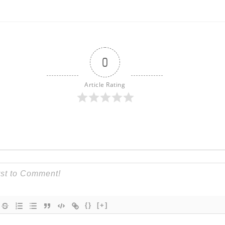
0
Article Rating
{}
[+]