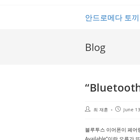
Skip
to
안드로메다 토끼
content
Blog
“Bluetoot
Post
Post
최 재훈
June 13
author:
published:
블루투스 이어폰이 페어
Available”이란 오류가