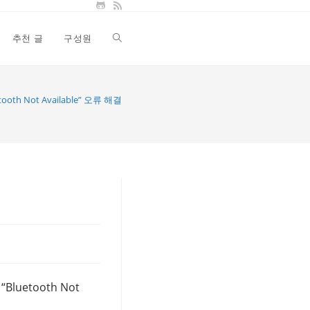
추천 글
구성원
Toggle
website
tooth Not Available” 오류 해결
search
uetooth Not