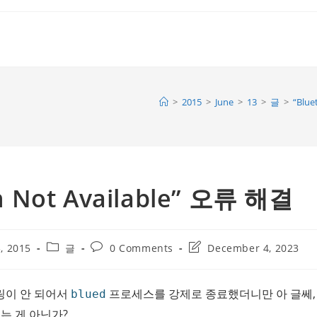
>
2015
>
June
>
13
>
글
>
“Blue
h Not Available” 오류 해결
Post
Post
Post
, 2015
글
0 Comments
December 4, 2023
category:
comments:
last
modified:
링이 안 되어서
프로세스를 강제로 종료했더니만 아 글쎄, “Bl
blued
 뜨는 게 아닌가?