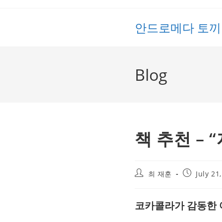
Skip
to
안드로메다 토끼
content
Blog
책 추천 – 
Post
Post
최 재훈
July 21
author:
published:
코카콜라가 감동한