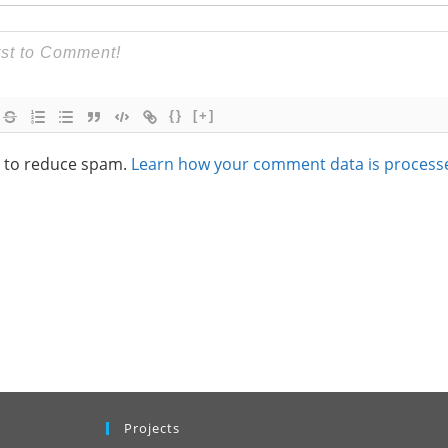
{}
[+]
t to reduce spam.
Learn how your comment data is process
Projects