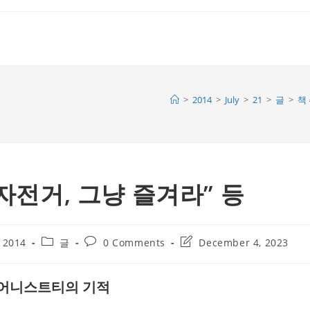
>
2014
>
July
>
21
>
글
>
책 
“자전거, 그냥 즐겨라” 등
Post
Post
Post
, 2014
글
0 Comments
December 4, 2023
category:
comments:
last
modified:
 어니스트티의 기적