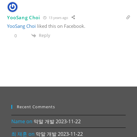
YooSang Choi
13 years ago
YooSang Choi
liked this on Facebook.
Reply
0
Recent Comments
Name
on
막말 개발 2023-11-22
최 재훈
on
막말 개발 2023-11-22