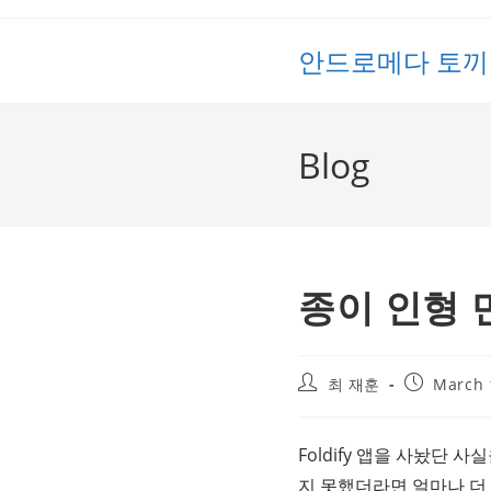
Skip
to
안드로메다 토끼
content
Blog
종이 인형 
Post
Post
최 재훈
March 
author:
published:
Foldify 앱을 사놨단
지 못했더라면 얼마나 더 