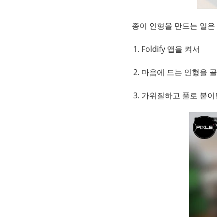
종이 인형을 만드는 일은
Foldify 앱을 켜서
마음에 드는 인형을 골
가위질하고 풀로 붙이면