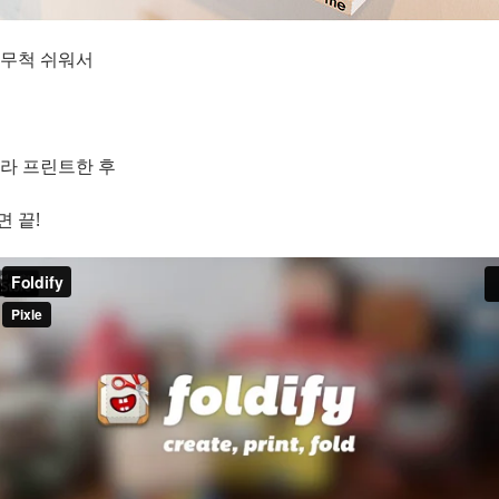
 무척 쉬워서
라 프린트한 후
 끝!