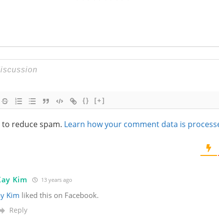
{}
[+]
t to reduce spam.
Learn how your comment data is process
Kay Kim
13 years ago
ay Kim
liked this on Facebook.
Reply