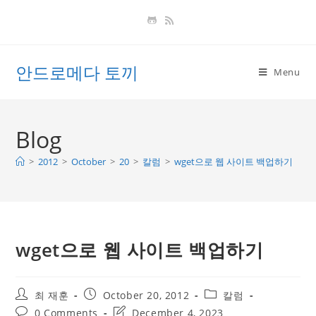
Skip
to
content
안드로메다 토끼
Menu
Blog
>
2012
>
October
>
20
>
칼럼
>
wget으로 웹 사이트 백업하기
wget으로 웹 사이트 백업하기
Post
Post
Post
최 재훈
October 20, 2012
칼럼
author:
published:
category:
Post
Post
0 Comments
December 4, 2023