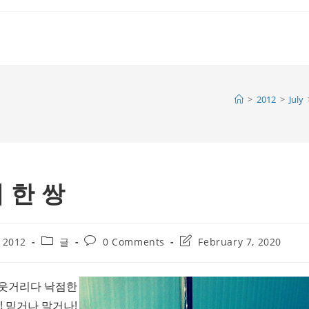
>
2012
>
July
 한 쌍
Post
Post
Post
, 2012
글
0 Comments
February 7, 2020
category:
comments:
last
modified:
웃거리다 낙점한
! 믿거나 말거나!