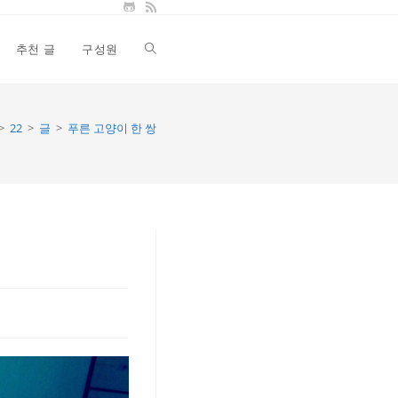
추천 글
구성원
Toggle
website
>
22
>
글
>
푸른 고양이 한 쌍
search