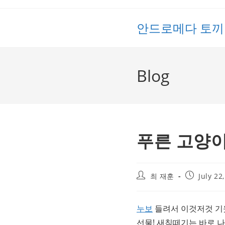
Skip
to
안드로메다 토끼
content
Blog
푸른 고양이
Post
Post
최 재훈
July 22
author:
published:
누보
들려서 이것저것 기
선물! 새침떼기는 바로 나