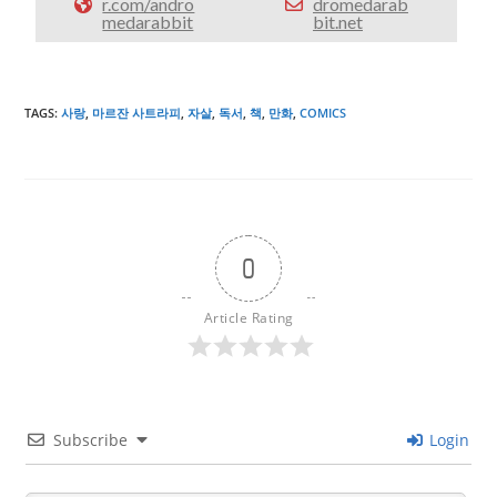
r.com/andro
dromedarab
medarabbit
bit.net
TAGS
:
사랑
,
마르잔 사트라피
,
자살
,
독서
,
책
,
만화
,
COMICS
0
Article Rating
Subscribe
Login