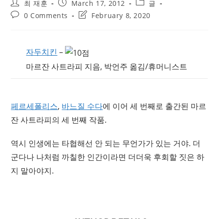
Post
Post
Post
최 재훈
March 17, 2012
글
author:
published:
category:
Post
Post
0 Comments
February 8, 2020
comments:
last
modified:
자두치킨
–
마르잔 사트라피 지음, 박언주 옮김/휴머니스트
페르세폴리스
,
바느질 수다
에 이어 세 번째로 출간된 마르
잔 사트라피의 세 번째 작품.
역시 인생에는 타협해선 안 되는 무언가가 있는 거야. 더
군다나 나처럼 까칠한 인간이라면 더더욱 후회할 짓은 하
지 말아야지.