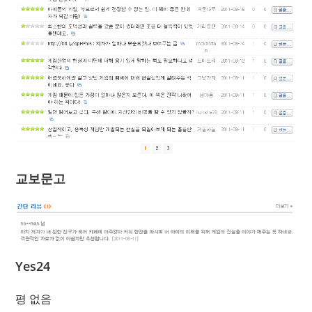
교보문고
Yes24
평 없음