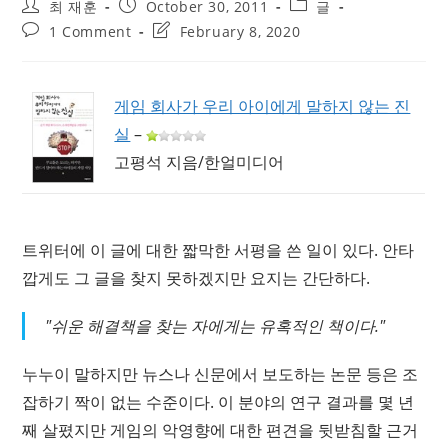
Post
Post
Post
최 재훈
October 30, 2011
글
author:
published:
category:
Post
Post
1 Comment
February 8, 2020
comments:
last
modified:
게임 회사가 우리 아이에게 말하지 않는 진
실
–
고평석 지음/한얼미디어
트위터에 이 글에 대한 짧막한 서평을 쓴 일이 있다. 안타
깝게도 그 글을 찾지 못하겠지만 요지는 간단하다.
"쉬운 해결책을 찾는 자에게는 유혹적인 책이다."
누누이 말하지만 뉴스나 신문에서 보도하는 논문 등은 조
잡하기 짝이 없는 수준이다. 이 분야의 연구 결과를 몇 년
째 살폈지만 게임의 악영향에 대한 편견을 뒷받침할 근거