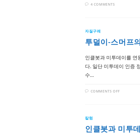
4 COMMENTS
자질구레
투덜이-스머프의 
인클봇과 미투데이를 연동
다. 일단 미투데이 인증 
수…
ON
COMMENTS OFF
투
덜
이-
스
머
프
칼럼
의
미
인클봇과 미투데
투
데
이
-