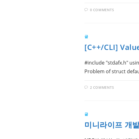
0 COMMENTS
글
[C++/CLI] 
#include "stdafx.h" using
Problem of struct defa
2 COMMENTS
글
미니라이프 개발