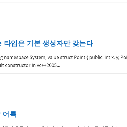
Value 타입은 기본 생성자만 갖는다
 namespace System; value struct Point { public: int x, y; Point()
ult constructor in vc++2005…
 어록